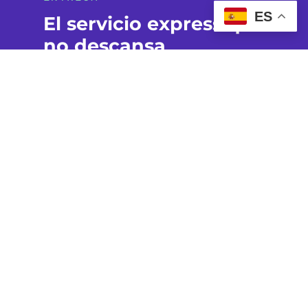
ES
El servicio express que
no descansa
En
Sevilla Express 24hs
sabemos que la rapidez
no está reñida con la seguridad. Nuestro equipo
trabaja día y noche para garantizar entregas
eficientes, puntuales y cuidadas en cada detalle.
NUESTROS SERVICIOS